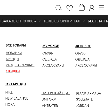
1
АКАЗЕ ОТ 10 000 ₽
ТОЛЬКО ОРИГИНАЛ
БЕСПЛАТНАЯ
ВСЕ ТОВАРЫ
МУЖСКОЕ
ЖЕНСКОЕ
СКИДК
НОВИНКИ
ОБУВЬ
ОБУВЬ
ОБУВЬ
БРЕНДЫ
ОДЕЖДА
ОДЕЖДА
ОДЕЖД
УХОД ЗА ОБУВЬЮ
АКСЕССУАРЫ
АКСЕССУАРЫ
АКСЕС
СКИДКИ
ТОП БРЕНДЫ
NIKE
ПИТЕРСКИЙ ЩИТ
BLACK ARMADA
NEW BALANCE
UNIFORM
SOLEMATE
HOKA
ANTEATER
JORDAN
NOTHOMME
SALOMON
ASICS