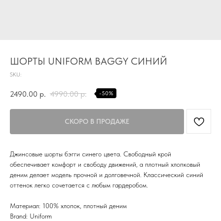
TG
Почта
KVADRAT159PERM@MAIL.RU
ШОРТЫ UNIFORM BAGGY СИНИЙ
Адрес магазина
SKU:
Г.ПЕРМЬ, УЛ.
ЛУНАЧАРСКОГО, 1 ЭТАЖ,
2490.00
р.
4990.00
р.
-50%
ВХОД ЧЕРЕЗ ТОРГОВУЮ
Время работы
ГАЛЕРЕЮ
11:00-21:00
Первыми получайте специальные
предложения и узнавайте новинки
Джинсовые шорты бэгги синего цвета. Свободный крой
обеспечивает комфорт и свободу движений, а плотный хлопковый
SUBMIT
деним делает модель прочной и долговечной. Классический синий
оттенок легко сочетается с любым гардеробом.
Нажимая на кнопку вы соглашаетесь с политикой
конфиденцильности
Материал: 100% хлопок, плотный деним
Brand: Uniform