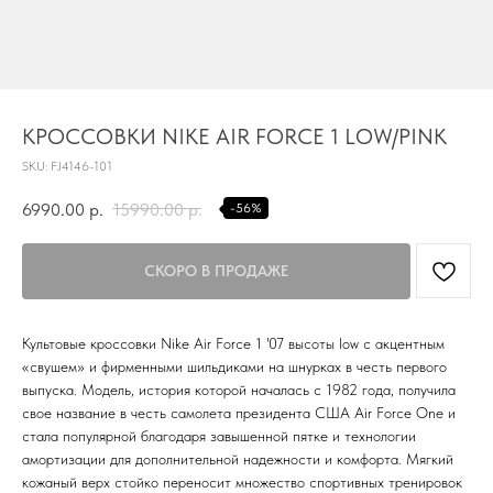
TG
КРОССОВКИ NIKE AIR FORCE 1 LOW/PINK
Почта
SKU:
FJ4146-101
KVADRAT159PERM@MAIL.RU
6990.00
р.
15990.00
р.
-56%
Адрес магазина
Г.ПЕРМЬ, УЛ.
ЛУНАЧАРСКОГО, 1 ЭТАЖ,
ВХОД ЧЕРЕЗ ТОРГОВУЮ
Время работы
ГАЛЕРЕЮ
11:00-21:00
Культовые кроссовки Nike Air Force 1 '07 высоты low с акцентным
«свушем» и фирменными шильдиками на шнурках в честь первого
Первыми получайте специальные
выпуска. Модель, история которой началась с 1982 года, получила
предложения и узнавайте новинки
свое название в честь самолета президента США Air Force One и
стала популярной благодаря завышенной пятке и технологии
SUBMIT
амортизации для дополнительной надежности и комфорта. Мягкий
кожаный верх стойко переносит множество спортивных тренировок
Нажимая на кнопку вы соглашаетесь с политикой