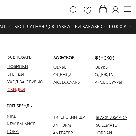
1
Л
БЕСПЛАТНАЯ ДОСТАВКА ПРИ ЗАКАЗЕ ОТ 10 000 ₽
Т
ВСЕ ТОВАРЫ
МУЖСКОЕ
ЖЕНСКОЕ
СКИДК
НОВИНКИ
ОБУВЬ
ОБУВЬ
ОБУВЬ
БРЕНДЫ
ОДЕЖДА
ОДЕЖДА
ОДЕЖД
УХОД ЗА ОБУВЬЮ
АКСЕССУАРЫ
АКСЕССУАРЫ
АКСЕС
СКИДКИ
ТОП БРЕНДЫ
NIKE
ПИТЕРСКИЙ ЩИТ
BLACK ARMADA
NEW BALANCE
UNIFORM
SOLEMATE
HOKA
ANTEATER
JORDAN
NOTHOMME
SALOMON
ASICS