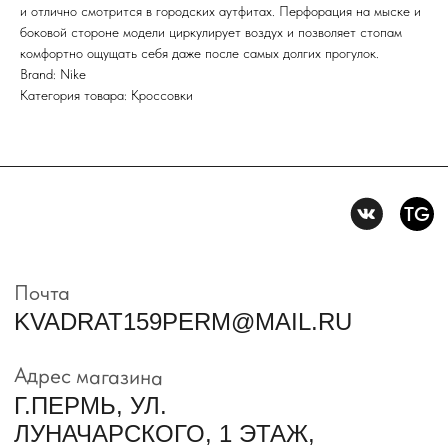
конфиденцильности
и отлично смотрится в городских аутфитах. Перфорация на мыске и
боковой стороне модели циркулирует воздух и позволяет стопам
комфортно ощущать себя даже после самых долгих прогулок.
Политика конфидениальности
Brand: Nike
Пользовательское
Категория товара: Кроссовки
соглашение
Условия возврата и обмена