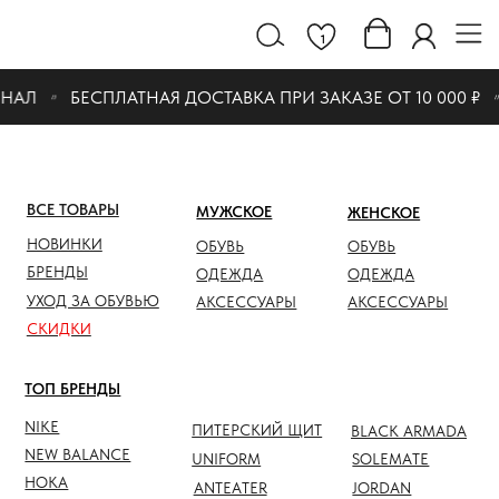
1
НАЛ
БЕСПЛАТНАЯ ДОСТАВКА ПРИ ЗАКАЗЕ ОТ 10 000 ₽
ВСЕ ТОВАРЫ
МУЖСКОЕ
ЖЕНСКОЕ
СКИДК
НОВИНКИ
ОБУВЬ
ОБУВЬ
ОБУВЬ
БРЕНДЫ
ОДЕЖДА
ОДЕЖДА
ОДЕЖД
УХОД ЗА ОБУВЬЮ
АКСЕССУАРЫ
АКСЕССУАРЫ
АКСЕС
СКИДКИ
ТОП БРЕНДЫ
NIKE
ПИТЕРСКИЙ ЩИТ
BLACK ARMADA
NEW BALANCE
UNIFORM
SOLEMATE
HOKA
ANTEATER
JORDAN
NOTHOMME
SALOMON
ASICS