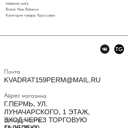
каждому шагу.
Политика конфидениальности
Brand: New Balance
Категория товара: Кроссовки
Пользовательское
соглашение
Условия возврата и обмена