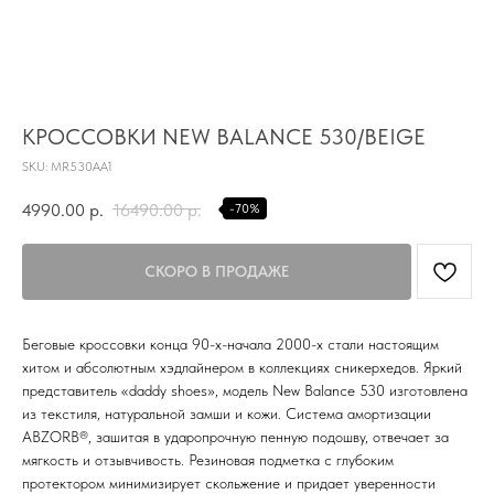
TG
Почта
КРОССОВКИ NEW BALANCE 530/BEIGE
KVADRAT159PERM@MAIL.RU
SKU:
MR530AA1
Адрес магазина
4990.00
р.
16490.00
р.
-70%
Г.ПЕРМЬ, УЛ.
ЛУНАЧАРСКОГО, 1 ЭТАЖ,
ВХОД ЧЕРЕЗ ТОРГОВУЮ
Время работы
ГАЛЕРЕЮ
11:00-21:00
Беговые кроссовки конца 90-х-начала 2000-х стали настоящим
Первыми получайте специальные
хитом и абсолютным хэдлайнером в коллекциях сникерхедов. Яркий
предложения и узнавайте новинки
представитель «daddy shoes», модель New Balance 530 изготовлена
из текстиля, натуральной замши и кожи. Система амортизации
SUBMIT
ABZORB®, зашитая в ударопрочную пенную подошву, отвечает за
Нажимая на кнопку вы соглашаетесь с политикой
мягкость и отзывчивость. Резиновая подметка с глубоким
конфиденцильности
протектором минимизирует скольжение и придает уверенности