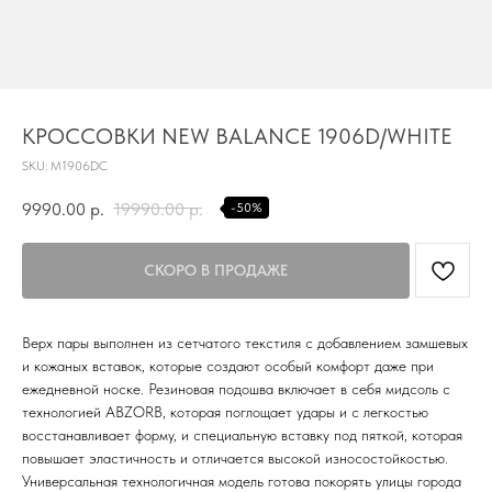
TG
Почта
КРОССОВКИ NEW BALANCE 1906D/WHITE
KVADRAT159PERM@MAIL.RU
SKU:
M1906DC
Адрес магазина
9990.00
р.
19990.00
р.
-50%
Г.ПЕРМЬ, УЛ.
ЛУНАЧАРСКОГО, 1 ЭТАЖ,
ВХОД ЧЕРЕЗ ТОРГОВУЮ
Время работы
ГАЛЕРЕЮ
11:00-21:00
Верх пары выполнен из сетчатого текстиля с добавлением замшевых
Первыми получайте специальные
и кожаных вставок, которые создают особый комфорт даже при
предложения и узнавайте новинки
ежедневной носке. Резиновая подошва включает в себя мидсоль с
технологией ABZORB, которая поглощает удары и с легкостью
SUBMIT
восстанавливает форму, и специальную вставку под пяткой, которая
Нажимая на кнопку вы соглашаетесь с политикой
повышает эластичность и отличается высокой износостойкостью.
конфиденцильности
Универсальная технологичная модель готова покорять улицы города