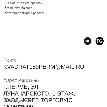
и выходить за его пределы.
Политика конфидениальности
Brand: New Balance
Категория товара: Кроссовки
Пользовательское
соглашение
Условия возврата и обмена