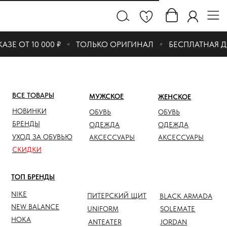
1
Е ОТ 10 000 ₽
ТОЛЬКО ОРИГИНАЛ
БЕСПЛАТНАЯ ДОС
ВСЕ ТОВАРЫ
МУЖСКОЕ
ЖЕНСКОЕ
СКИДК
НОВИНКИ
ОБУВЬ
ОБУВЬ
ОБУВЬ
БРЕНДЫ
ОДЕЖДА
ОДЕЖДА
ОДЕЖД
УХОД ЗА ОБУВЬЮ
АКСЕССУАРЫ
АКСЕССУАРЫ
АКСЕС
СКИДКИ
ТОП БРЕНДЫ
NIKE
ПИТЕРСКИЙ ЩИТ
BLACK ARMADA
NEW BALANCE
UNIFORM
SOLEMATE
HOKA
ANTEATER
JORDAN
NOTHOMME
SALOMON
ASICS